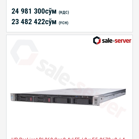
24 981 300сўм
(НДС)
23 482 422сўм
(УСН)