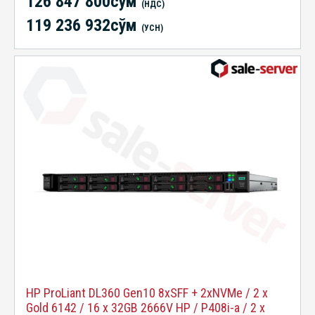
126 847 800сўм
(НДС)
119 236 932сўм
(УСН)
HP ProLiant DL360 Gen10 8xSFF + 2xNVMe / 2 x
Gold 6142 / 16 x 32GB 2666V HP / P408i-a / 2 x