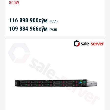
800W
116 898 900сўм
(НДС)
109 884 966сўм
(УСН)