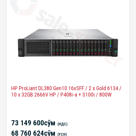
HP ProLiant DL380 Gen10 16xSFF / 2 x Gold 6134 /
10 x 32GB 2666V HP / P408i-a + S100i / 800W
73 149 600сўм
(НДС)
68 760 624сўм
(УСН)