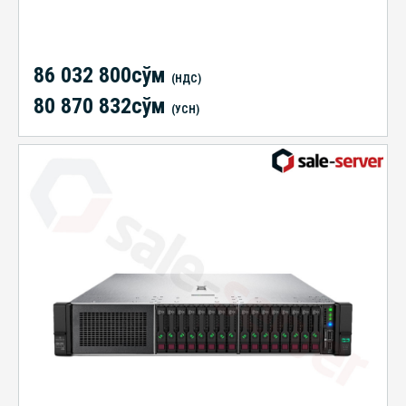
86 032 800сўм
(НДС)
80 870 832сўм
(УСН)