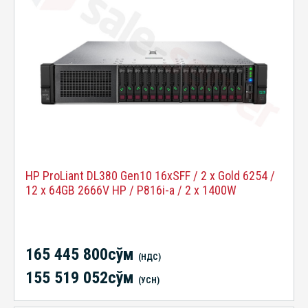
HP ProLiant DL380 Gen10 16xSFF / 2 x Gold 6254 /
12 x 64GB 2666V HP / P816i-a / 2 x 1400W
165 445 800сўм
(НДС)
155 519 052сўм
(УСН)