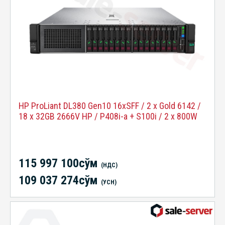
HP ProLiant DL380 Gen10 16xSFF / 2 x Gold 6142 /
18 x 32GB 2666V HP / P408i-a + S100i / 2 x 800W
115 997 100сўм
(НДС)
109 037 274сўм
(УСН)