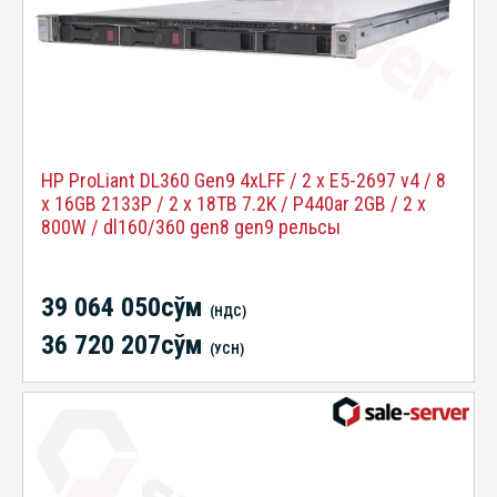
HP ProLiant DL360 Gen9 4xLFF / 2 x E5-2697 v4 / 8
x 16GB 2133P / 2 x 18TB 7.2K / P440ar 2GB / 2 x
800W / dl160/360 gen8 gen9 рельсы
39 064 050сўм
(НДС)
36 720 207сўм
(УСН)