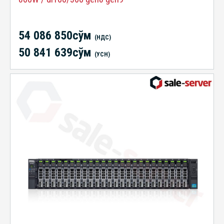
54 086 850сўм
(НДС)
50 841 639сўм
(УСН)