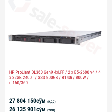
HP ProLiant DL360 Gen9 4xLFF / 2 x E5-2680 v4 / 4
x 32GB 2400T / SSD 800GB / B140i / 800W /
dl160/360
27 804 150сўм
(НДС)
26 135 901сўм
(УСН)