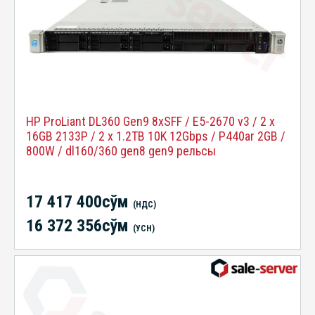
HP ProLiant DL360 Gen9 8xSFF / E5-2670 v3 / 2 x
16GB 2133P / 2 x 1.2TB 10K 12Gbps / P440ar 2GB /
800W / dl160/360 gen8 gen9 рельсы
17 417 400сўм
(НДС)
16 372 356сўм
(УСН)