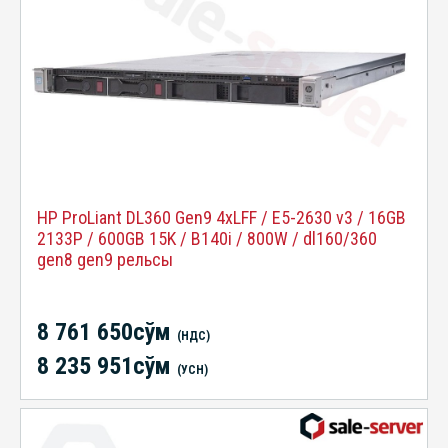
HP ProLiant DL360 Gen9 4xLFF / E5-2630 v3 / 16GB
2133P / 600GB 15K / B140i / 800W / dl160/360
gen8 gen9 рельсы
8 761 650сўм
(НДС)
8 235 951сўм
(УСН)