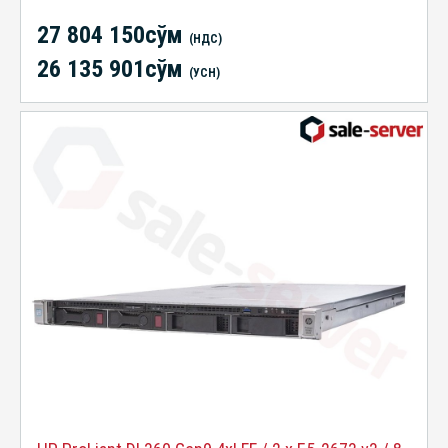
27 804 150сўм
(НДС)
26 135 901сўм
(УСН)