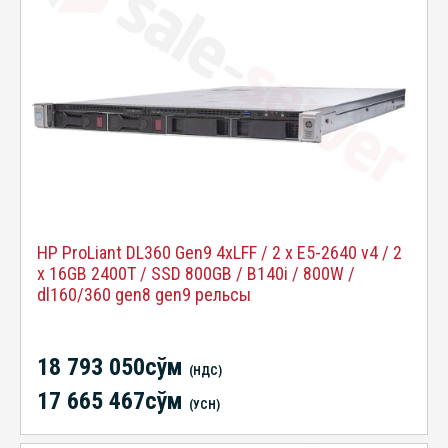
HP ProLiant DL360 Gen9 4xLFF / 2 x E5-2640 v4 / 2
x 16GB 2400T / SSD 800GB / B140i / 800W /
dl160/360 gen8 gen9 рельсы
18 793 050сўм
(НДС)
17 665 467сўм
(УСН)