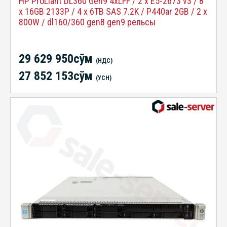
HP ProLiant DL360 Gen9 4xLFF / 2 x E5-2673 v3 / 8
x 16GB 2133P / 4 x 6TB SAS 7.2K / P440ar 2GB / 2 x
800W / dl160/360 gen8 gen9 рельсы
29 629 950сўм
(НДС)
27 852 153сўм
(УСН)