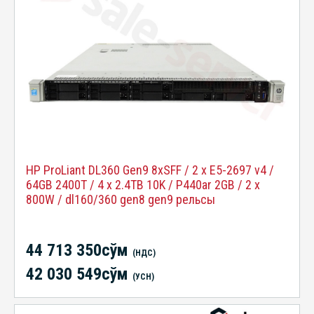
HP ProLiant DL360 Gen9 8xSFF / 2 x E5-2697 v4 /
64GB 2400T / 4 x 2.4TB 10K / P440ar 2GB / 2 x
800W / dl160/360 gen8 gen9 рельсы
44 713 350сўм
(НДС)
42 030 549сўм
(УСН)