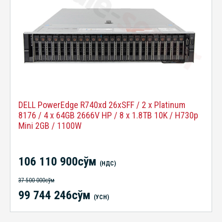
DELL PowerEdge R740xd 26xSFF / 2 x Platinum
8176 / 4 x 64GB 2666V HP / 8 x 1.8TB 10K / H730p
Mini 2GB / 1100W
106 110 900сўм
(НДС)
37 500 000сўм
99 744 246сўм
(УСН)