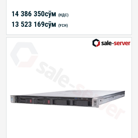
14 386 350сўм
(НДС)
13 523 169сўм
(УСН)