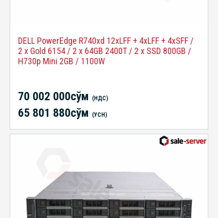
DELL PowerEdge R740xd 12xLFF + 4xLFF + 4xSFF /
2 x Gold 6154 / 2 x 64GB 2400T / 2 x SSD 800GB /
H730p Mini 2GB / 1100W
70 002 000сўм
(НДС)
65 801 880сўм
(УСН)