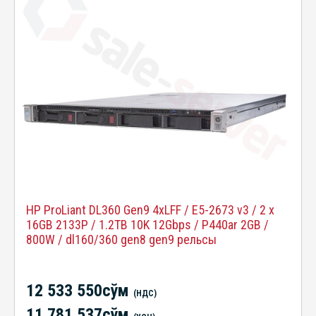
HP ProLiant DL360 Gen9 4xLFF / E5-2673 v3 / 2 x
16GB 2133P / 1.2TB 10K 12Gbps / P440ar 2GB /
800W / dl160/360 gen8 gen9 рельсы
12 533 550сўм
(НДС)
11 781 537сўм