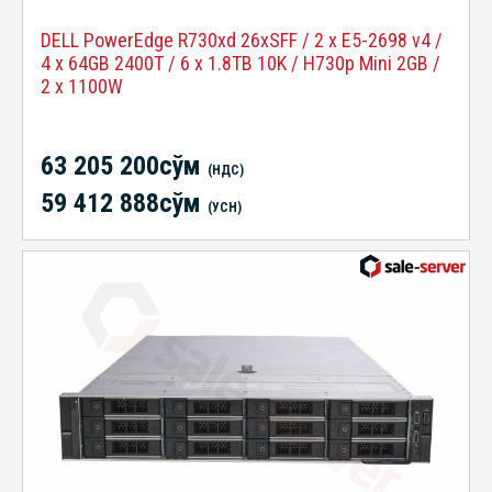
DELL PowerEdge R730xd 26xSFF / 2 x E5-2698 v4 /
4 x 64GB 2400T / 6 x 1.8TB 10K / H730p Mini 2GB /
2 x 1100W
63 205 200сўм
(НДС)
59 412 888сўм
(УСН)