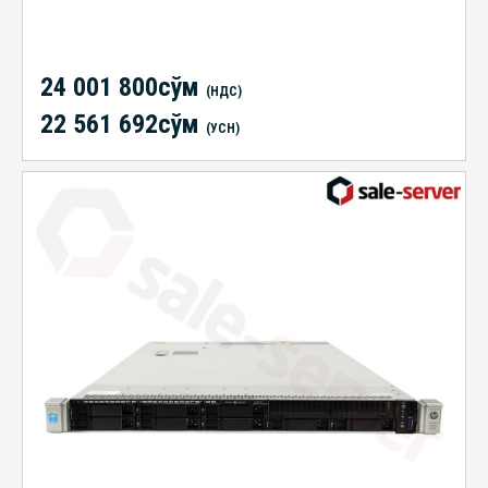
24 001 800сўм
(НДС)
22 561 692сўм
(УСН)