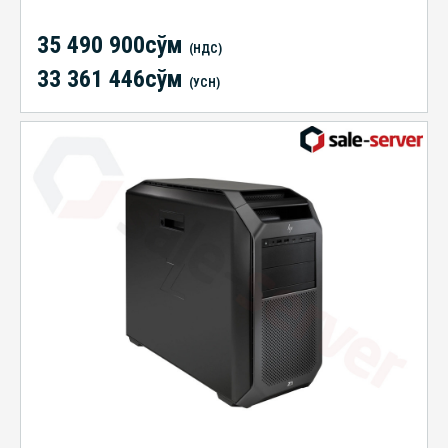
35 490 900сўм
(НДС)
33 361 446сўм
(УСН)