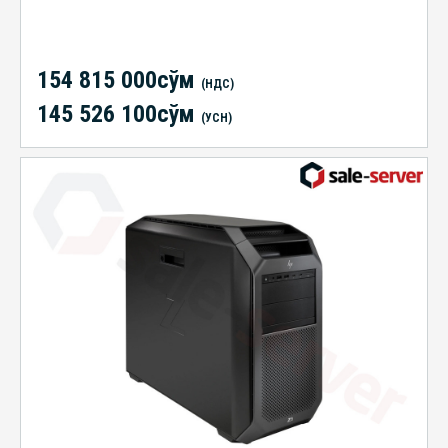
154 815 000сўм
(НДС)
145 526 100сўм
(УСН)