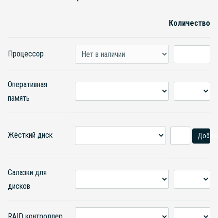
Количество
Процессор
Оперативная
память
Жёсткий диск
Добав
Салазки для
дисков
RAID контроллер