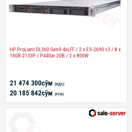
HP ProLiant DL360 Gen9 4xLFF / 2 x E5-2690 v3 / 8 x
16GB 2133P / P440ar 2GB / 2 x 800W
21 474 300сўм
(НДС)
20 185 842сўм
(УСН)