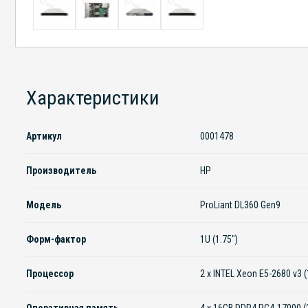
Характеристики
Артикул
0001478
Производитель
HP
Модель
ProLiant DL360 Gen9
Форм-фактор
1U (1.75")
Процессор
2 x INTEL Xeon E5-2680 v3 
Оперативная память
4 x 16GB DDR4 PC4-17000 (2