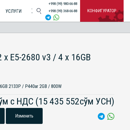
+998 (99) 980-66-88
КОНФИГУРАТОР
УСЛУГИ
+998 (99) 368-66-88
 x E5-2680 v3 / 4 x 16GB
 16GB 2133P / P440ar 2GB / 800W
сўм с НДС
(15 435 552сўм УСН)
Изменить