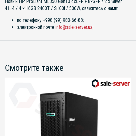
Новый HP ProLiant ML350 Gen10 4xLFF + 8xSFF / 2 x Silver
4114 / 4 x 16GB 2400T / S100i / 500W, свяжитесь с нами:
по телефону +998 (99) 980-66-88;
электронной почте
info@sale-server.uz
;
Смотрите также