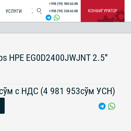
+998 (99) 980-66-88
КОНФИГУРАТОР
УСЛУГИ
+998 (99) 368-66-88
ps HPE EG0D2400JWJNT 2.5"
0сўм с НДС
(4 981 953сўм УСН)