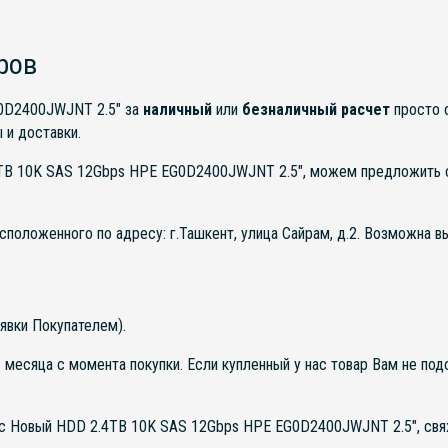
ров
0D2400JWJNT 2.5" за
наличный
или
безналичный расчет
просто о
 и доставки.
4TB 10K SAS 12Gbps HPE EG0D2400JWJNT 2.5", можем предложить 
асположенного по адресу: г.Ташкент, улица Сайрам, д.2. Возможна 
явки Покупателем).
месяца с момента покупки. Если купленный у нас товар Вам не под
нас Новый HDD 2.4TB 10K SAS 12Gbps HPE EG0D2400JWJNT 2.5", свя