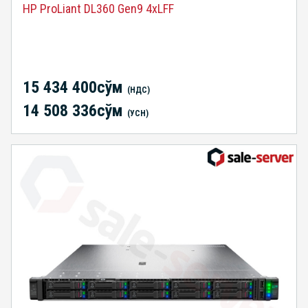
HP ProLiant DL360 Gen9 4xLFF
15 434 400сўм
(НДС)
14 508 336сўм
(УСН)