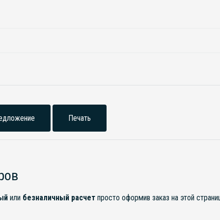
едложение
Печать
ров
ый
или
безналичный расчет
просто оформив заказ на этой стран