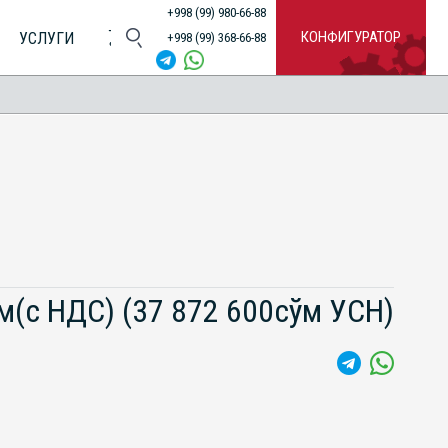
+998 (99) 980-66-88
КОНФИГУРАТОР
УСЛУГИ
+998 (99) 368-66-88
ўм(с НДС)
(37 872 600сўм УСН)